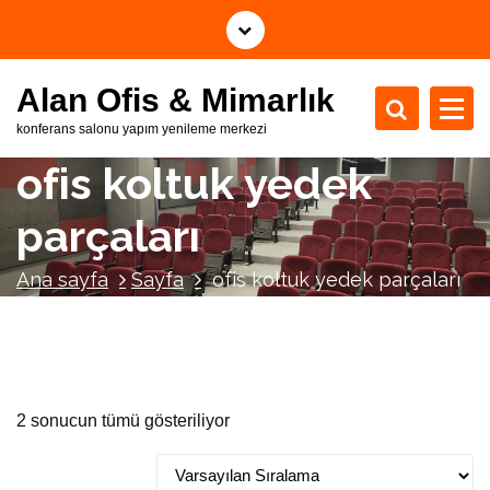
İ
ç
e
Alan Ofis & Mimarlık
r
i
konferans salonu yapım yenileme merkezi
ğ
ofis koltuk yedek
e
g
parçaları
e
ç
Ana sayfa
Sayfa
ofis koltuk yedek parçaları
2 sonucun tümü gösteriliyor