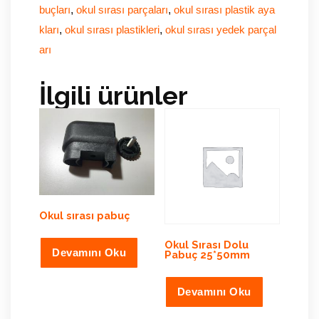
,
,
buçları
okul sırası parçaları
okul sırası plastik aya
,
,
kları
okul sırası plastikleri
okul sırası yedek parçal
arı
İlgili ürünler
Okul sırası pabuç
Okul Sırası Dolu
Devamını Oku
Pabuç 25*50mm
Devamını Oku