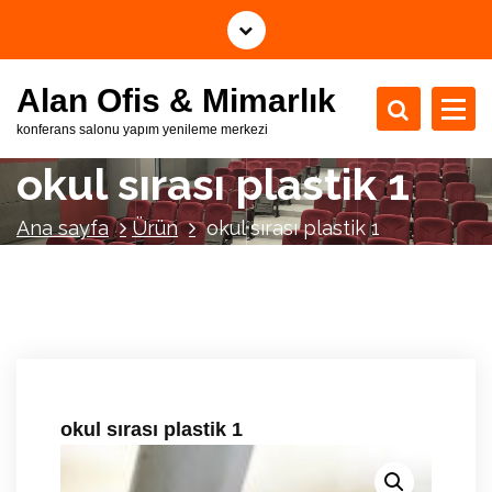
İ
ç
e
Alan Ofis & Mimarlık
r
i
konferans salonu yapım yenileme merkezi
ğ
okul sırası plastik 1
e
g
e
Ana sayfa
Ürün
okul sırası plastik 1
ç
okul sırası plastik 1