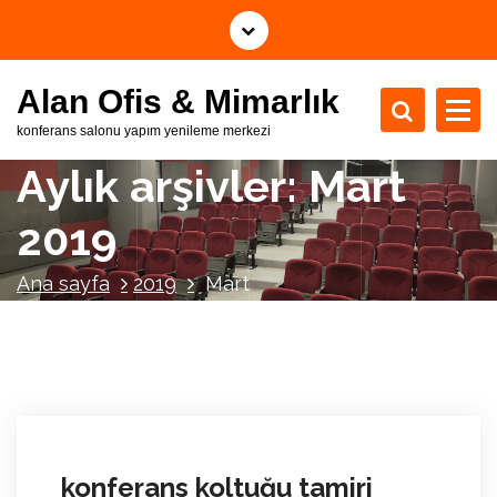
İ
ç
e
Alan Ofis & Mimarlık
r
i
konferans salonu yapım yenileme merkezi
ğ
Aylık arşivler: Mart
e
g
2019
e
ç
Ana sayfa
2019
Mart
konferans koltuğu tamiri